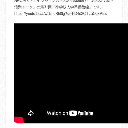
NPO法人アクセプションズさんのYoutubeで「みんなで就学
活動トーク」の第31回「小学校入学準備後編」です。
https://youtu.be/JAZ1mqRh0lg?si=HD4d2CiTzaOJxPEs