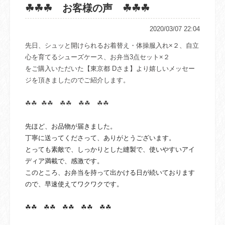
☘☘☘ お客様の声 ☘☘☘
2020/03/07 22:04
先日、シュッと開けられるお着替え・体操服入れ×２、自立
心を育てるシューズケース、お弁当3点セット×２
をご購入いただいた【東京都 Dさま】より嬉しいメッセー
ジを頂きましたのでご紹介します。
☘☘
☘☘ ☘☘ ☘☘ ☘☘
先ほど、お品物が届きました。
丁寧に送ってくださって、ありがとうございます。
とっても素敵で、しっかりとした縫製で、
使いやすいアイ
ディア満載で、感激です。
このところ、お弁当を持って出かける日が続いております
ので、
早速使えてワクワクです。
☘☘ ☘☘ ☘☘ ☘☘ ☘☘