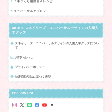
ユニバーサルデザインのランチポーチ くまKUMA
＊手づくり用動画＆レシピ
2024/05/14
ユニバーサルエプロン
重度の障害がある息子用にいつも購入させていただいておりま
す。 手先がうまく使えない息子でも、こちらの商品だとチャック
ABOUT スネイリーズ ユニバーサルデザインの入園入
の開閉など一人でできるようになり、とても使いやすいです。 デ
学グッズ
ザインもとても可愛くて、ショップの方の対応も親切です。 息子
は学校の上履き入れ、体操袋、ポーチなど全てこちらのショップ
スネイリーズ ユニバーサルデザインの入園入学グッズについ
の商品を利用させてもらっています。 可愛くて使いやすいのでお
て
気に入りです。
お問い合わせ
長年のご愛顧をありがとうございます。
プライバシーポリシー
いろいろお使い頂いている中で、特にポ
特定商取引法に基づく表記
ーチは息子さんがご自身でファスナーを
開閉できるとのことで、今までも何個も
リピートしていただいていて嬉しいで
FOLLOW US!
す。 これからも息子さんが使いやすいも
のをお届けできるよう励みます！