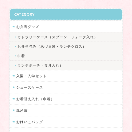
履いているのですが、なかなかちょうど良いサイズの可愛いシュ
ーズケースが見つからず…。 そんな時たまたま見つけたのがスネ
CATEGORY
イリーズさんのこちらのシューズケースでした。 イメージを伝え
ると可愛い配色パターンをいくつか提案してくださり、優柔不断
お弁当グッズ
な私でもすぐに決めることができました！笑 デザインも使い勝手
カトラリーケース（スプーン・フォーク入れ）
も良く、母子共に大大大満足です！ この度は丁寧なご対応をして
いただきありがとつございました。 また機会がありましたらよろ
お弁当包み（あづま袋・ランチクロス）
しくお願いいたします♪
巾着
ランチポーチ（食具入れ）
この度は、ご注文を頂きありがとうござ
いました！ お色のリクエストを伺うこと
入園・入学セット
で新たな配色パターンが生まれるきっか
けになり、こちらも発見でした。 気に入
シューズケース
っていただけて嬉しいです。 またのご用
お着替え入れ（巾着）
命を楽しみにしております❤
風呂敷
おけいこバッグ