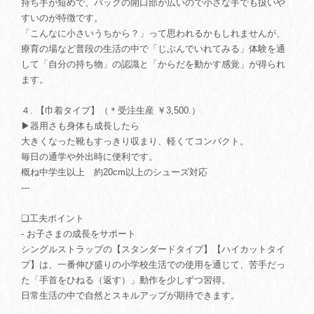
持ち手が短めで、バッグの開口部が広いので小さな手でも扱いや
すいのが特徴です。
「こんなに小さいうちから？」って思われるかもしれませんが、
療育の場など普段の生活の中で「じぶんでいれてみる」体験を通
して「自分の持ち物」の認識と「からだを動かす感覚」が得られ
ます。
４. 【巾着タイプ】（＊受注生産 ￥3,500.）
▶器用さも身体も成長したら
大きくなった靴もすっきり収まり、軽くてコンパクト。
毎日の通学や外出時に便利です。
概ね中学生以上 約20cm以上のシューズ対応
---
❏工夫ポイント
- お子さまの成長をサポート
シングルストラップの【スタンダードタイプ】【ハイカットタイ
プ】は、一番伸び盛りの小学校生活での使用を通じて、苦手だっ
た「手首をひねる（返す）」動作を少しずつ習得。
日常生活の中で自然とスキルアップが期待できます。