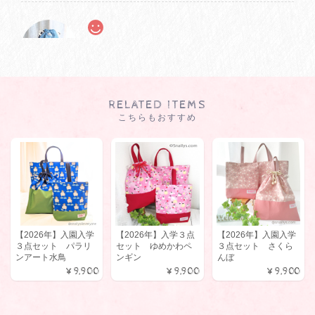
【HYさま オーダー商品】シュッと開けられるUD巾着（大）
2024/10/10
生地の柄をオーダーさせていただいたにも関わらず、商品が届く
RELATED ITEMS
まで素早くかつ丁寧に対応していただき、感謝しています。 年少
こちらもおすすめ
前のプレ幼稚園の準備で、こちらのショップの上履き入れもとと
もに購入しました。早生まれのため、身の回りのことが周囲より
遅れがちな我が子が、教えなくても自分で使っています。 上履き
入れもそうでしたが、生地や製法がしっかりしているため、長く
使えそうです。ありがとうございました。
【2026年】入園入学
【2026年】入学３点
【2026年】入園入学
３点セット パラリ
セット ゆめかわペ
３点セット さくら
ンアート水鳥
ンギン
んぼ
ハイカット用 シューズケース【受注製作】
¥9,900
¥9,900
¥9,900
2024/09/14
低緊張の娘がアシックスのハイカットシューズを上履き代わりに