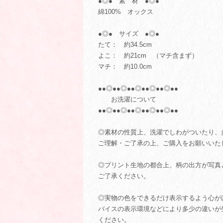
●◎● 素 材 ●◎●
綿100% オックス
●◎● サイズ ●◎●
たて： 約34.5cm
よこ： 約21cm （マチ含まず）
マチ： 約10.0cm
●●◎●●◎●●◎●●◎●●◎●●
お洗濯について
●●◎●●◎●●◎●●◎●●◎●●
◎素材の性質上、洗濯でしわがついたり、
ご理解・ご了承の上、ご購入をお願いいた
◎プリント生地の都合上、柄の出方が写真
ご了承ください。
◎実物の色をできるだけ表示するよう心が
バイスの表示環境などにより多少の違いが
ください。