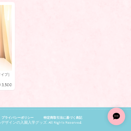
し
い
や
タイプ］
の上
¥3,500
プライバシーポリシー
特定商取引法に基づく表記
インの入園入学グッズ. All Rights Reserved.