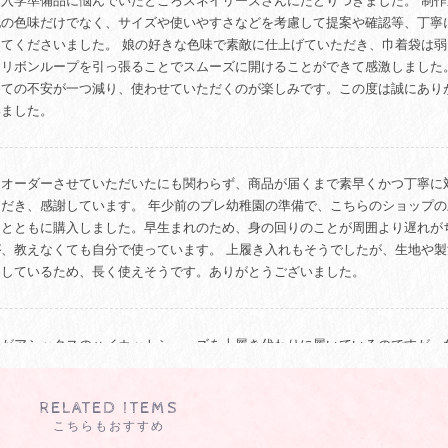
、入学準備品に悩んでいたところスネイリーズさんにたどりつきました。 制作
地の色味だけでなく、サイズや使いやすさなどを考慮して提案や確認等、丁寧
してくださいました。 娘の好きな色味で素敵に仕上げていただき、巾着袋は弱
もリボンループを引っ張ることでスムーズに開けることができて感激しました
けての不安が一つ減り、使わせていただくのが楽しみです。この度は誠にあり
いました。
をオーダーさせていただいたにも関わらず、商品が届くまで素早くかつ丁寧に
ただき、感謝しています。 年少前のプレ幼稚園の準備で、こちらのショップの
もとともに購入しました。早生まれのため、身の回りのことが周囲より遅れが
が、教えなくても自分で使っています。 上履き入れもそうでしたが、生地や製
りしているため、長く使えそうです。ありがとうございました。
娘がアシックスのハイカットシューズを上履き代わりに履いているのですが、
ょうど良いサイズの可愛いシューズケースが見つからず…。 そんな時たまたま
がスネイリーズさんのこちらのシューズケースでした。 イメージを伝えると可
RELATED ITEMS
ターンをいくつか提案してくださり、優柔不断な私でもすぐに決めることがで
こちらもおすすめ
 デザインも使い勝手も良く、母子共に大大大満足です！ この度は丁寧なご