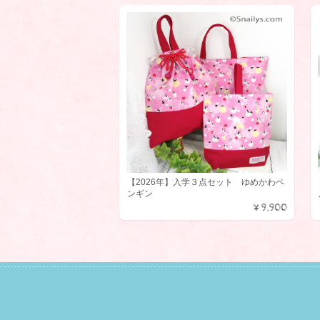
をしてい
ます♪
この
で新
って
重度の障
息子でも
ユニバーサルデザインのランチポーチ くまKUMA
【2026年】入学３点セット ゆめかわペ
2024/05/14
すいです。
ンギン
履き入れ
¥9,900
す。 可愛
長年
ーチ
リピ
をお