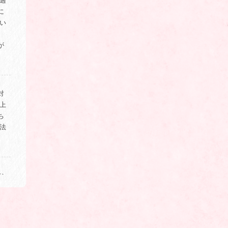
過
に
い
。
が
対
上
ち
法
な
見
愛
き
対応