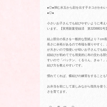
●◎●弾む水玉から顔を出す子ネコがかわい
●◎●
小さいお子さんでも結びやすいように考え
います。【実用新案登録済 第3208801号
結ぶ部分の長さを一般的な型紙より７cm
長さに余裕があるので布端を握りやすく、
が大きいので指使いが幼いお子さんでも結
紐結びが初めてでも視覚的に布の交わる部
すいので「バッテン、くるりん、きゅ！」
結び方を教えやすいです。
慣れてくれば、蝶結びの練習をすることも
お弁当を前にして楽しみながら指先を使う
さを育てます。