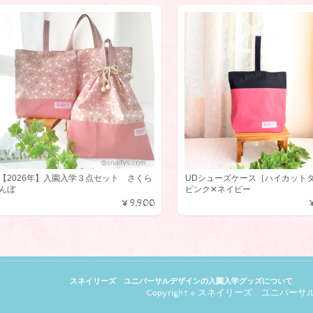
ただきありがとつございました。 また機会がありましたらよろしくお願いいた
度は、ご注文を頂きありがとうございました！ お色のリクエストを伺うこと
たな配色パターンが生まれるきっかけになり、こちらも発見でした。 気に入
いただけて嬉しいです。 またのご用命を楽しみにしております❤
害がある息子用にいつも購入させていただいております。 手先がうまく使えな
、こちらの商品だとチャックの開閉など一人でできるようになり、とても使い
【2026年】入園入学３点セット さくら
UDシューズケース［ハイカット
 デザインもとても可愛くて、ショップの方の対応も親切です。 息子は学校
んぼ
ピンク✕ネイビー
、体操袋、ポーチなど全てこちらのショップの商品を利用させてもらっていま
¥9,900
くて使いやすいのでお気に入りです。
のご愛顧をありがとうございます。 いろいろお使い頂いている中で、特にポ
は息子さんがご自身でファスナーを開閉できるとのことで、今までも何個も
スネイリーズ ユニバーサルデザインの入園入学グッズについて
ートしていただいていて嬉しいです。 これからも息子さんが使いやすいもの
Copyright © スネイリーズ ユニバーサルデザ
届けできるよう励みます！