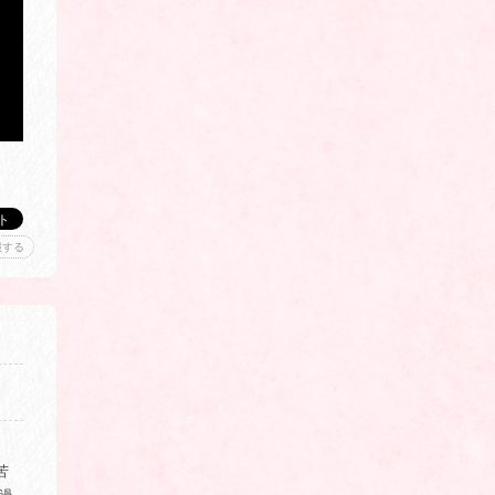
報する
苦