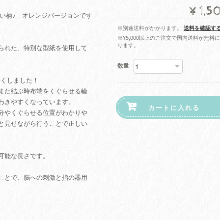
¥1,5
い柄♪ オレンジバージョンです
※別途送料がかかります。
送料を確認す
※¥5,000以上のご注文で国内送料が無料
ります。
られた、特別な型紙を使用して
】
数量
長くしました！
また結ぶ時布端をくぐらせる輪
わきやすくなっています。
カートに入れる
分やくぐらせる位置がわかりや
と見せながら行うことで正しい
可能な長さです。
ことで、脳への刺激と指の器用