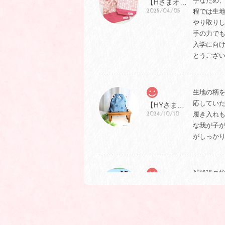
手なため
【Hさまオーダー商品】食具ケース他入学セット
2025/04/05
程では生
やり取り
手の力で
入学に向
とうござ
生地の柄
応してい
【HYさま オーダー商品】シュッと開けられるUD巾着（大）
2024/10/10
履き入れ
な我が子
がしっか
低緊張の
かなかち
ハイカット用 シューズケース【受注製作】
2024/09/14
つけたの
い配色パ
ました！笑