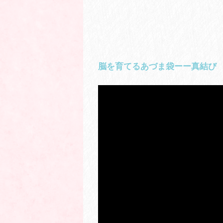
脳を育てるあづま袋ーー真結び