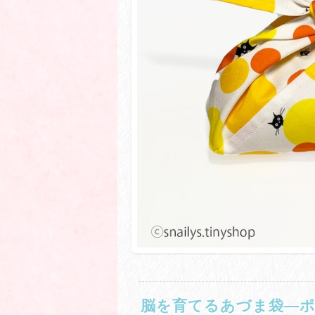
脳を育てるあづま袋―ポ