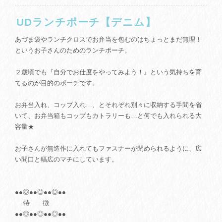
UDランチポーチ【デニム】
あづま袋やランチクロスでお弁当を包むのはちょっとまだ無理！
というお子さんのためのランチポーチ。
２歳頃でも『自分でお仕度をやってみよう！』という気持ちを育
てるのが目的のポーチです。
お弁当入れ、コップ入れ…、とそれぞれ別々に収納する手間を省
いて、お弁当箱もコップもカトラリーも…と何でも入れられる大
容量★
お子さんが無造作に入れてもファスナーが閉められるように、広
い間口と幅広のマチにしています。
●●◎●●◎●●◎●●
特 徴
●●◎●●◎●●◎●●