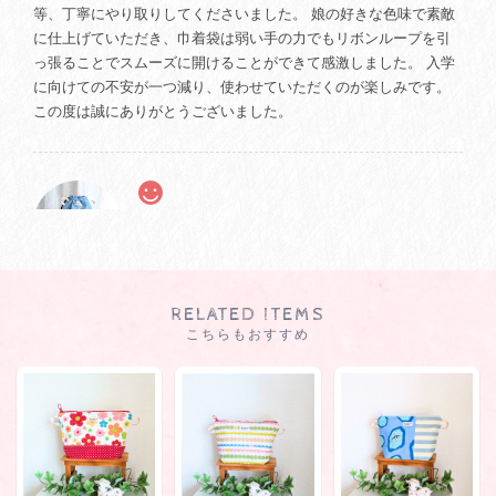
等、丁寧にやり取りしてくださいました。 娘の好きな色味で素敵
に仕上げていただき、巾着袋は弱い手の力でもリボンループを引
っ張ることでスムーズに開けることができて感激しました。 入学
に向けての不安が一つ減り、使わせていただくのが楽しみです。
この度は誠にありがとうございました。
【HYさま オーダー商品】シュッと開けられるUD巾着（大）
2024/10/10
生地の柄をオーダーさせていただいたにも関わらず、商品が届く
RELATED ITEMS
まで素早くかつ丁寧に対応していただき、感謝しています。 年少
こちらもおすすめ
前のプレ幼稚園の準備で、こちらのショップの上履き入れもとと
もに購入しました。早生まれのため、身の回りのことが周囲より
遅れがちな我が子が、教えなくても自分で使っています。 上履き
入れもそうでしたが、生地や製法がしっかりしているため、長く
使えそうです。ありがとうございました。