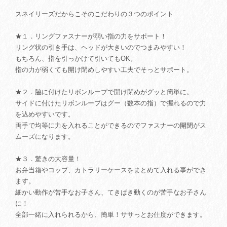
スネイリーズだからこそのこだわりの３つのポイント
★１．リングファスナーが弱い指の力をサポート！
リング状の引き手は、ヘッドが大きいのでつまみやすい！
もちろん、指を引っかけて引いてもOK。
指の力が弱くても開け閉めしやすい工夫でそっとサポート。
★２．脇に付けたリボンループで開け閉めがグッと簡単に。
サイドに付けたリボンループはグー（数本の指）で握れるので力
を込めやすいです。
両手で均等に力を入れることができるのでファスナーの開閉がス
ムーズになります。
★３．驚きの大容量！
お弁当箱やコップ、カトラリーケースをまとめて入れる事ができ
ます。
細かい動作が苦手なお子さん、てきぱき動くのが苦手なお子さん
に！
全部一緒に入れられるから、簡単！ササっとお仕度ができます。