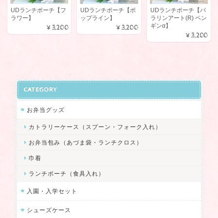
UDランチポーチ【フ
UDランチポーチ【ポ
UDランチポーチ【パ
ラワー】
ップライン】
ラリンアート(R) ペン
ギンα】
ハイカット用 シューズケース【受注製作】
¥3,200
¥3,200
¥3,200
2024/09/14
低緊張の娘がアシックスのハイカットシューズを上履き代わりに
履いているのですが、なかなかちょうど良いサイズの可愛いシュ
ーズケースが見つからず…。 そんな時たまたま見つけたのがスネ
CATEGORY
イリーズさんのこちらのシューズケースでした。 イメージを伝え
ると可愛い配色パターンをいくつか提案してくださり、優柔不断
お弁当グッズ
な私でもすぐに決めることができました！笑 デザインも使い勝手
カトラリーケース（スプーン・フォーク入れ）
も良く、母子共に大大大満足です！ この度は丁寧なご対応をして
いただきありがとつございました。 また機会がありましたらよろ
お弁当包み（あづま袋・ランチクロス）
しくお願いいたします♪
巾着
ランチポーチ（食具入れ）
この度は、ご注文を頂きありがとうござ
いました！ お色のリクエストを伺うこと
入園・入学セット
で新たな配色パターンが生まれるきっか
けになり、こちらも発見でした。 気に入
シューズケース