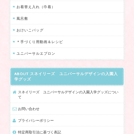
っていただけて嬉しいです。 またのご用
お着替え入れ（巾着）
命を楽しみにしております❤
風呂敷
おけいこバッグ
ユニバーサルデザインのランチポーチ くまKUMA
＊手づくり用動画＆レシピ
2024/05/14
ユニバーサルエプロン
重度の障害がある息子用にいつも購入させていただいておりま
す。 手先がうまく使えない息子でも、こちらの商品だとチャック
ABOUT スネイリーズ ユニバーサルデザインの入園入
の開閉など一人でできるようになり、とても使いやすいです。 デ
学グッズ
ザインもとても可愛くて、ショップの方の対応も親切です。 息子
は学校の上履き入れ、体操袋、ポーチなど全てこちらのショップ
スネイリーズ ユニバーサルデザインの入園入学グッズについ
の商品を利用させてもらっています。 可愛くて使いやすいのでお
て
気に入りです。
お問い合わせ
長年のご愛顧をありがとうございます。
プライバシーポリシー
いろいろお使い頂いている中で、特にポ
特定商取引法に基づく表記
ーチは息子さんがご自身でファスナーを