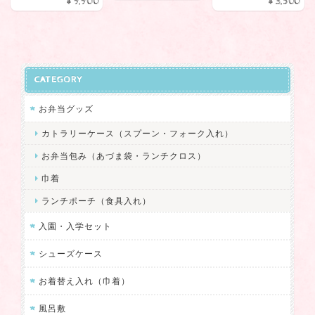
¥9,900
¥3,500
2024/09/14
低緊張の娘がアシックスのハイカットシューズを上履き代わりに
履いているのですが、なかなかちょうど良いサイズの可愛いシュ
ーズケースが見つからず…。 そんな時たまたま見つけたのがスネ
CATEGORY
イリーズさんのこちらのシューズケースでした。 イメージを伝え
ると可愛い配色パターンをいくつか提案してくださり、優柔不断
お弁当グッズ
な私でもすぐに決めることができました！笑 デザインも使い勝手
カトラリーケース（スプーン・フォーク入れ）
も良く、母子共に大大大満足です！ この度は丁寧なご対応をして
いただきありがとつございました。 また機会がありましたらよろ
お弁当包み（あづま袋・ランチクロス）
しくお願いいたします♪
巾着
ランチポーチ（食具入れ）
この度は、ご注文を頂きありがとうござ
いました！ お色のリクエストを伺うこと
入園・入学セット
で新たな配色パターンが生まれるきっか
けになり、こちらも発見でした。 気に入
シューズケース
っていただけて嬉しいです。 またのご用
お着替え入れ（巾着）
命を楽しみにしております❤
風呂敷