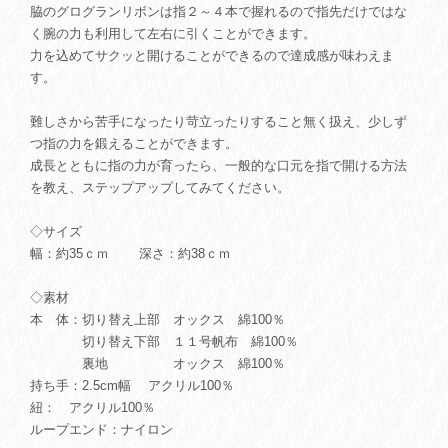
脇のグログランリボンは指２～４本で握れるので指先だけではな
く腕の力も利用して左右に引くことができます。
力を込めてサクッと開けることができるので達成感が味わえま
す。
難しさから苦手になったり苛立ったりすること無く扱え、少しず
つ指の力を鍛えることができます。
成長とともに指の力が育ったら、一般的な口元を指で開ける方法
を教え、ステップアップしてみてください。
◇サイズ
幅：約35ｃｍ 深さ：約38ｃｍ
◇素材
本 体：切り替え上部 オックス 綿100％
切り替え下部 １１号帆布 綿100％
裏地 オックス 綿100％
持ち手：2.5cm幅 アクリル100％
紐： アクリル100％
ループエンド：ナイロン