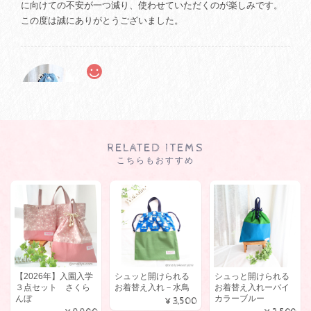
に向けての不安が一つ減り、使わせていただくのが楽しみです。
この度は誠にありがとうございました。
【HYさま オーダー商品】シュッと開けられるUD巾着（大）
2024/10/10
生地の柄をオーダーさせていただいたにも関わらず、商品が届く
RELATED ITEMS
まで素早くかつ丁寧に対応していただき、感謝しています。 年少
こちらもおすすめ
前のプレ幼稚園の準備で、こちらのショップの上履き入れもとと
もに購入しました。早生まれのため、身の回りのことが周囲より
遅れがちな我が子が、教えなくても自分で使っています。 上履き
入れもそうでしたが、生地や製法がしっかりしているため、長く
使えそうです。ありがとうございました。
【2026年】入園入学
シュッと開けられる
シュっと開けられる
３点セット さくら
お着替え入れ－水鳥
お着替え入れーバイ
んぼ
カラーブルー
ハイカット用 シューズケース【受注製作】
¥3,500