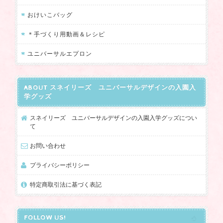
おけいこバッグ
ユニバーサルデザインのランチポーチ くまKUMA
＊手づくり用動画＆レシピ
2024/05/14
ユニバーサルエプロン
重度の障害がある息子用にいつも購入させていただいておりま
す。 手先がうまく使えない息子でも、こちらの商品だとチャック
ABOUT スネイリーズ ユニバーサルデザインの入園入
の開閉など一人でできるようになり、とても使いやすいです。 デ
学グッズ
ザインもとても可愛くて、ショップの方の対応も親切です。 息子
は学校の上履き入れ、体操袋、ポーチなど全てこちらのショップ
スネイリーズ ユニバーサルデザインの入園入学グッズについ
の商品を利用させてもらっています。 可愛くて使いやすいのでお
て
気に入りです。
お問い合わせ
長年のご愛顧をありがとうございます。
プライバシーポリシー
いろいろお使い頂いている中で、特にポ
特定商取引法に基づく表記
ーチは息子さんがご自身でファスナーを
開閉できるとのことで、今までも何個も
リピートしていただいていて嬉しいで
FOLLOW US!
す。 これからも息子さんが使いやすいも