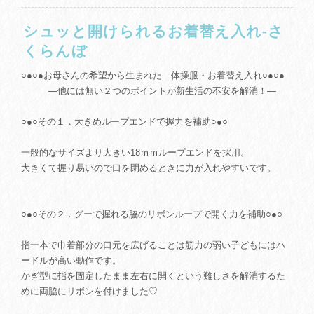
シュッと開けられるお着替え入れ-さ
くらんぼ
○●○●お母さんの希望から生まれた 体操服・お着替え入れ○●○●
―他には無い２つのポイントが新生活の不安を解消！―
○●○その１．大きめループエンドで握力を補助○●○
一般的なサイズより大きい18ｍｍループエンドを採用。
大きくて握り易いので口を閉めるときに力が入れやすいです。
○●○その２．グーで握れる脇のリボンループで開く力を補助○●○
指一本で巾着部分の口元を広げることは筋力の弱い子どもにはハ
ードルが高い動作です。
かぎ型に指を固定したまま左右に開くという難しさを解消するた
めに両脇にリボンを付けました♡